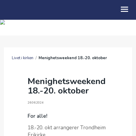
OM OSS
BLI MED
Livet i kirken
/
Menighetsweekend 18.-20. oktober
GI
LIVET I KIRKEN
Menighetsweekend
18.-20. oktober
KALENDER
TALER
26.06.2024
UTLEIE
For alle!
18.-20. okt arrangerer Trondheim
ENGLISH
Frikirke