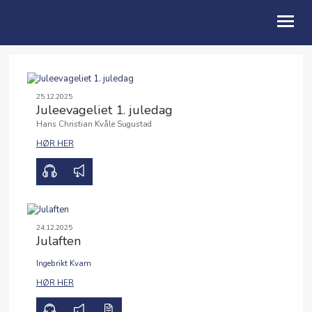
OM OSS
25.12.2025
Juleevageliet 1. juledag
BLI MED
Hans Christian Kvåle Sugustad
GI
HØR HER
00:00
25:29
LIVET I KIRKEN
KALENDER
24.12.2025
TALER
Julaften
UTLEIE
Ingebrikt Kvam
00:00
19:51
HØR HER
ENGLISH