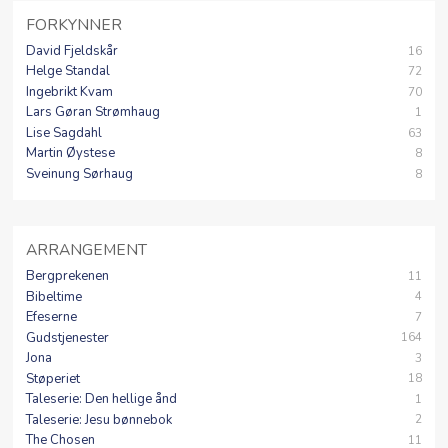
FORKYNNER
David Fjeldskår
16
Helge Standal
72
Ingebrikt Kvam
70
Lars Gøran Strømhaug
1
Lise Sagdahl
63
Martin Øystese
8
Sveinung Sørhaug
8
ARRANGEMENT
Bergprekenen
11
Bibeltime
4
Efeserne
7
Gudstjenester
164
Jona
3
Støperiet
18
Taleserie: Den hellige ånd
1
Taleserie: Jesu bønnebok
2
The Chosen
11