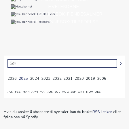
HVETEKORNET
JESU BØNNEBOK: FIENDESALMER
JESU BØNNEBOK: TILBEDELSE
2026
2025
2024
2023
2022
2021
2020
2019
2006
JAN
FEB
MAR
APR
MAI
JUN
JUL
AUG
SEP
OKT
NOV
DES
Hvis du ønsker å abonnere til nye taler, kan du bruke
RSS-lenken
eller
følge oss på Spotify.