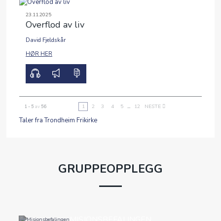
23.11.2025
Overflod av liv
David Fjeldskår
00:00
37:51
HØR HER
1
2
3
4
5
...
12
NESTE
1 - 5
av
56
Taler fra Trondheim Frikirke
GRUPPEOPPLEGG
MISJONSBEFALINGEN