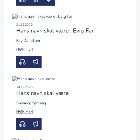
21.12.2025
Hans navn skal være , Evig Far
Roy Danielsen
00:00
11:22
HØR HER
14.12.2025
Hans navn skal være
Sveinung Sørhaug
00:00
31:58
HØR HER