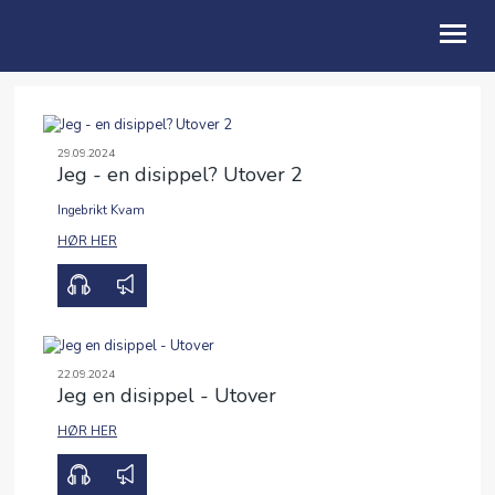
OM OSS
29.09.2024
Jeg - en disippel? Utover 2
BLI MED
Ingebrikt Kvam
GI
00:00
32:39
HØR HER
LIVET I KIRKEN
KALENDER
TALER
22.09.2024
Jeg en disippel - Utover
UTLEIE
HØR HER
00:00
28:04
ENGLISH