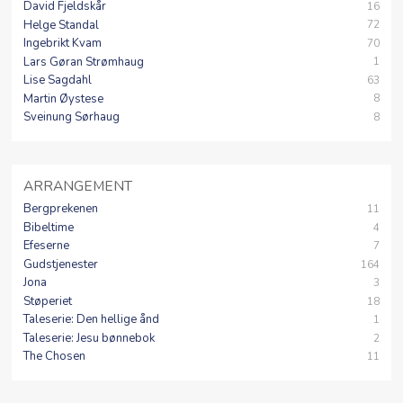
David Fjeldskår
16
Helge Standal
72
Ingebrikt Kvam
70
Lars Gøran Strømhaug
1
Lise Sagdahl
63
Martin Øystese
8
Sveinung Sørhaug
8
ARRANGEMENT
Bergprekenen
11
Bibeltime
4
Efeserne
7
Gudstjenester
164
Jona
3
Støperiet
18
Taleserie: Den hellige ånd
1
Taleserie: Jesu bønnebok
2
The Chosen
11