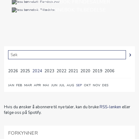
JESU BØNNEBOK: FIENDESALMER
JESU BØNNEBOK: TILBEDELSE
2026
2025
2024
2023
2022
2021
2020
2019
2006
JAN
FEB
MAR
APR
MAI
JUN
JUL
AUG
SEP
OKT
NOV
DES
Hvis du ønsker å abonnere til nye taler, kan du bruke
RSS-lenken
eller
følge oss på Spotify.
FORKYNNER