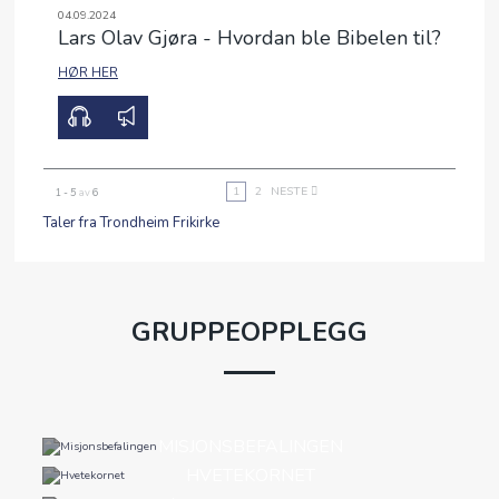
04.09.2024
Lars Olav Gjøra - Hvordan ble Bibelen til?
HØR HER
00:00
56:26
1
2
NESTE
1 - 5
av
6
Taler fra Trondheim Frikirke
GRUPPEOPPLEGG
MISJONSBEFALINGEN
HVETEKORNET