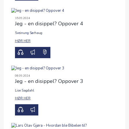
15.09.2024
Jeg - en disippel? Oppover 4
Sveinung Sørhaug
00:00
82:21
HØR HER
08.09.2024
Jeg - en disippel? Oppover 3
Lise Sagdahl
00:00
34:36
HØR HER