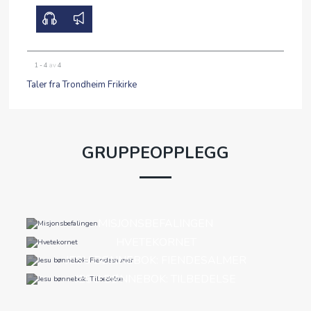
1 - 4
av
4
Taler fra Trondheim Frikirke
GRUPPEOPPLEGG
MISJONSBEFALINGEN
HVETEKORNET
JESU BØNNEBOK: FIENDESALMER
JESU BØNNEBOK: TILBEDELSE