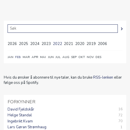
2026
2025
2024
2023
2022
2021
2020
2019
2006
JAN
FEB
MAR
APR
MAI
JUN
JUL
AUG
SEP
OKT
NOV
DES
Hvis du ønsker å abonnere til nye taler, kan du bruke
RSS-lenken
eller
følge oss på Spotify.
FORKYNNER
David Fjeldskår
16
Helge Standal
72
Ingebrikt Kvam
70
Lars Gøran Strømhaug
1