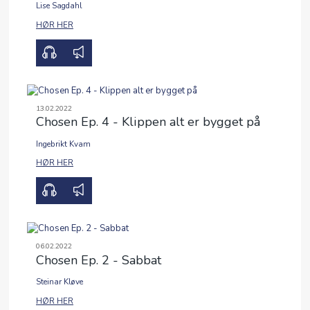
Lise Sagdahl
00:00
32:38
HØR HER
13.02.2022
Chosen Ep. 4 - Klippen alt er bygget på
Ingebrikt Kvam
00:00
28:54
HØR HER
06.02.2022
Chosen Ep. 2 - Sabbat
Steinar Kløve
00:00
35:50
HØR HER