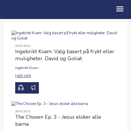
OM OSS
BLI MED
23.02.2022
Ingebrikt Kvam: Valg basert på frykt eller
muligheter. David og Goliat
GI
Ingebrikt Kvam
LIVET I KIRKEN
00:00
47:52
HØR HER
KALENDER
TALER
UTLEIE
20.02.2022
The Chosen Ep. 3 - Jesus elsker alle
ENGLISH
barna