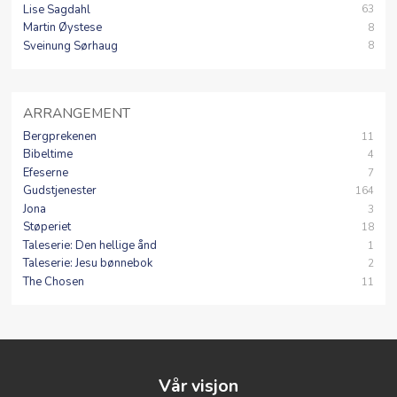
Lise Sagdahl
63
Martin Øystese
8
Sveinung Sørhaug
8
ARRANGEMENT
Bergprekenen
11
Bibeltime
4
Efeserne
7
Gudstjenester
164
Jona
3
Støperiet
18
Taleserie: Den hellige ånd
1
Taleserie: Jesu bønnebok
2
The Chosen
11
Vår visjon