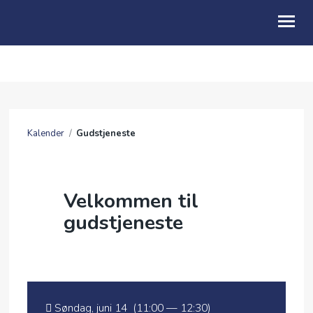
OM OSS
BLI MED
Kalender
/
Gudstjeneste
GI
LIVET I KIRKEN
Velkommen til
KALENDER
gudstjeneste
TALER
UTLEIE
ENGLISH
Søndag, juni 14 (11:00 — 12:30)