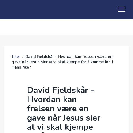
OM OSS
BLI MED
Taler
/
David Fjeldskår - Hvordan kan frelsen være en
GI
gave når Jesus sier at vi skal kjempe for å komme inn i
Hans rike?
LIVET I KIRKEN
KALENDER
David Fjeldskår -
Hvordan kan
TALER
frelsen være en
UTLEIE
gave når Jesus sier
at vi skal kjempe
ENGLISH