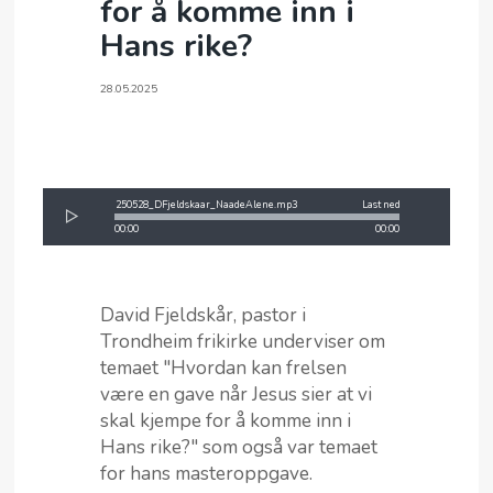
for å komme inn i
Hans rike?
28.05.2025
250528_DFjeldskaar_NaadeAlene.mp3
Last ned
00:00
67:45
David Fjeldskår, pastor i
Trondheim frikirke underviser om
temaet "Hvordan kan frelsen
være en gave når Jesus sier at vi
skal kjempe for å komme inn i
Hans rike?" som også var temaet
for hans masteroppgave.