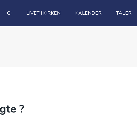
GI
LIVET I KIRKEN
KALENDER
TALER
gte ?