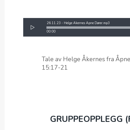
26.11.23 - Helge Åkernes Åpne Dører.mp3
00:00
Tale av Helge Åkernes fra Åpne 
15:17-21
GRUPPEOPPLEGG (F